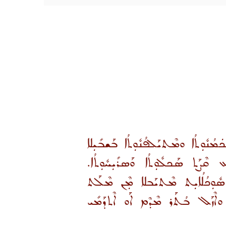
ܢܽܘܼܬܳܐ ܘܡܶܬܝܰܠܦܳܢܽܘܼܬܳܐ ܒܰܫܒܺܝܼܠܐ
 ܩܶܨܰܬ ܣܰܟܠܽܘܼܬܳܐ ܘܰܣܪܺܝܼܚܽܘܼܬܳܐ.
ܰܕ ܣܽܘܼܟܳܠܳܐܝܼܬ ܡܶܬܝܰܒܠܐ ܡܼܶܢ ܡܶܠܰܬ
ܶܙܰܠ ܒܳܬܰܪ ܡܶܕܶܡ ܐܰܘ ܐܶܬܕܰܡܺܝ