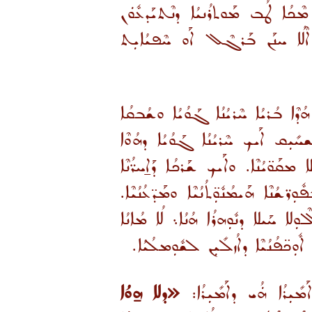
ܡܶܟܳܐ ܛܳܒ ܡܰܘܬܪܳܢܝܳܐ ܕܢܶܬܝܰܕܥܽܘܿܢ
ܳܐ. ܐܶܠܳܐ ܚܢܰܢ ܒܰܪܓܶܠ ܐܰܘ ܚܶܦܝܳܐܝܼܬ
ܗܳܕܶܐ ܒܳܪܝܳܐ ܚܶܪܝܳܢܳܐ ܓܰܘܳܝܳܐ ܘܫܳܒܩܳܐ
ܫܚܺܝܼܩ ܐܰܝܟ ܚܶܪܝܳܢܳܐ ܓܰܘܳܝܳܐ ܕܗܳܘܶܐ
ܐ ܡܩܰܘ̈ܝܳܢܶܐ. ܘܐܰܝܟ ܫܰܪܟܳܐ ܕܰܐ̱ܚܪ̈ܳܢܶܐ
ܢܶܐ ܗܰܝܡܳܢܽܘܼ̈ܬܳܢܳܝܶܐ ܘܡܰܕ̈ܥܳܢܳܝܶܐ.
ܠܘܼܠܐ ܚܰܝܠܐ ܕܢܽܘܼܗܪܳܐ ܗܳܢܳܐ܆ ܠܳܐ ܡܳܐܢܳܐ
̈ܦܳܢܳܝܶܐ ܕܐܳܙܠܺܝܼܢ ܠܫܽܘܼܡܠܳܝܳܐ.
ܺܝܼܪܳܐ ܗܿܳܝ ܕܐܰܡܺܝܼܪܳܐ:
«ܕܠܐ ܗ̱ܘܳܐ