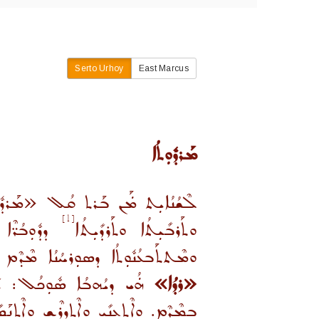
Serto Urhoy
East Marcus
ܡܰܪܕܽܘܼܬܳܐ
ܠܶܫܳܢܳܐܝܼܬ ܡܿܰܢ ܒܰܪܬ ܩܳܠ «ܡܰܪܕܽܘܼܬܳ
[1]
ܘܬܰܪܒܺܝܼܬܳܐ ܘܬܰܪܕܺܝܼܬܳܐ
ܕܕܽܘܼܒܳܪ̈ܶܐ
ܘܡܶܬܬܰܒܥܳܢܽܘܼܬܳܐ ܕܣܘܼܪܚܳܢܳܐ ܡܶܕܶܡ ܡܰ
«ܪܕܳܐ»
ܗܿܳܝ ܕܝܳܗܒܳܐ ܣܽܘܼܟܳܠ: ܝܺ
ܒܡܶܕܶܡ. ܘܐܶܬܥܢܺܝܼ ܘܐܶܬܕܪܶܫ ܘܐܶܬܢܰܣܺ