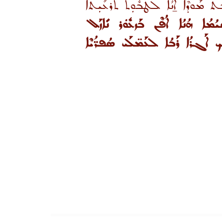
ܬ ܡܰܘܕܶܐ ܐ̱ܢܳܐ ܠܛܳܒܽܘܼܬ ܬܰܪܥܺܝܼܬܳܐ
ܳܡܳܐ ܗܳܢܳܐ ܐܳܦܶܢ ܒܰܙܥܽܘܿܪ ܢܺܐܙܰܠ
 ܐܰܓܪܳܐ ܪܰܒܳܐ ܠܥܰܡ̈ܠܰܝ ܣܳܦܪ̈ܳܝܶܐ