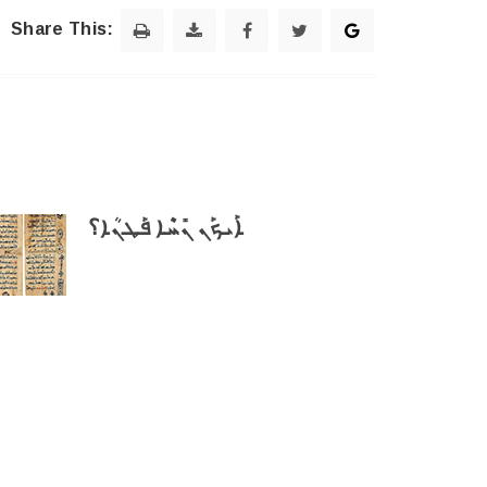
Share This:
ܐܰܝܟܰܢ ܢܺܚܶܐ ܦܰܛܢܳܐ؟