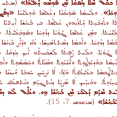
ܶܠܳܐ ܒܟܽܠ ܡܶܠܳܐ ܕܢܳܦܩܳܐ ܡܼܶܢ ܦܽܘܼܡܶܗ ܕܰܐܠܗܳܐ»
ܘܼܚܳܐ»
. ܘܠܰܚܡܳܐ ܣܽܘܼ̈ܢܩܳܢܶܐ ܕܥܳܠܡܳܐ ܗܽܘܼܠܳܢܳܝܳܐ
«ܕܦܰܓ
ܼܬܳܐ ܘܬܰܪܒܺܝܼܬܐ ܕܰܬܪ̈ܰܝܗܘܢ ܥܳܠܡ̈ܶܐ. ܒܕ ܒܰܪܢܳܫܳܐ ܐܺܝܼܬܝܰܐ ܗ
ܢܳܝܳܬܐ. ܘܡܼܶܢ ܥܳܠܡܳܐ ܓܰܘܳܝܳܐ ܕܪܽܘܼܚܳܐ ܘܣܽܘܼܟ̈ܠܳܝܳܬܳܐ. ܘܐ̱ܢܳ
̈ܟܳܡܶܐ ܕܪܽܘܼܚܳܐ. ܘܐܰܟܡܳܐ ܕܡܶܬܬܡܺܝܼܫܳܐ܆ ܪܳܘܶܙ ܘܕܳܐܶܨ ܒܰܪܢܳܫ
 ܓܰܘܳܝܳܐ. ܘܠܰܝܬ ܨܶܦܬܳܐ ܠܰܫܟܳܚܬܶܗ ܐܰܝܟ ܕܙܳܕܩܳܐ. ܡܶܟ
ܡܳܐ ܒܗܶܕܝܽܘܼܛܽܘܼܬܐ ܘܐܶܢܳܢܳܝܽܘܼܬܐ ܘܣܶܢܶܐܬܳܐ ܘܚܰܣܳܡܽܘܼܬܐ ܘܐܰܟܬܳ
ܣܳܐ ܒܠܺܝܼܠܽܘܼܬܳܐ ܗܳܕܶܐ܆ ܠܳܐ ܢܳܨܚܺܝܼܢ ܚܽܘܒܳܐ ܘܰܚܢܳܢܳܐ ܘ
ܚܓܺܝܼܪܽܘܼܬܳܐ. ܘܗܳܝܕܶܝܟ ܠܳܐ ܡܰܨܝܳܐ ܕܢܶܬܓܕܶܡ ܘܢܶܬܦܠܶܩ ܚܰܝܠ
ܬ ܡܶܕܶܡ ܕܰܠܒܰܪ ܡܼܶܢ ܒܰܪܢܳܫܰܐ ܗ̱ܘ. ܘܥܳܐܶܠ ܠܶܗ ܕܡ
ܰܪܢܳܫܳܐ»
(ܡܪܩܘܣ 7: 15).