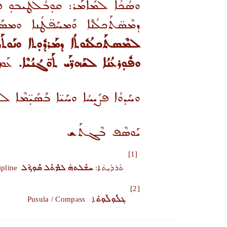
ܘܣܳܟܳܐ ܠܡܺܐܡܰܪ: ܩܘܼܒܳܠܛܰܝܒܘܼ ܦܳܪܰܥ 
ܕܡܶܣ̈ܬܰܟܠܳܢܶܐ ܘܰܡܚܰܦ̈ܛܳܢܐ ܘܡܣ
ܠܡܶܣܬܰܟܠܳܢܽܘܬܳܐ ܕܡܰܪܕܽܘܼܬܐ ܘܢܰܘܬܰ
ܘܦܽܘܼܪܥܳܢܳܐ ܠܫܰܗܪ̈ܰܝ ܬܰܘ̈ܓܳܢܳܝܶܐ.
ܥܰܡ ܐܺ
ܘܚܰܕܘܳܐ ܦܨܺܝܼܚܳܐ ܘܚܰܝ̈ܐ ܒܰܣܺܝܼ̈ܡܶܐ 
ܝܰܘܣܶܦ ܒܶܓܬܰܫ
[1]
ܬܰܪܕܺܝܼܬܳܐ:
ܚܫܰܠܬܗܿ ܠܡܶܬܰܠ ܣܽܘܼܟܳܠ
Disiplin / Discipline
[2]
ܓܠܽܘܼܠܽܘܼܬܳ
ܐ Pusula / Compass