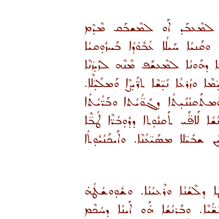
ܘܳܝܳܐ ܠܡܶܥܒܰܕ ܐܰܘ ܠܡܶܫܒܰܩ ܡܶܕܶܡ
 ܘܩܰܢܝܳܐ ܚܰܝܠܳܐ ܥܳܒܽܘܿܕܳܐ ܒܰܚܙܽܘܼܩܝܳܐ
ܰܪܥܳܐ ܕܗܰܘܢܳܐ ܠܡܶܥܫܰܦ ܡܶܢܶܗ ܠܙܺܝܼܙ̈ܢܶܐ
ܳܪܥܳܐ ܢܺܝܼ̈ܫܶܐ ܬܪ̈ܺܝܼܨܶܐ ܘܰܡܠܺܝܼ̈ܠܶܐ.
ܡܬܰܩܢܳܢܺܝܼܬܳܐ ܕܓܰܘ̈ܳܝܳܬܐ ܘܒܰܪ̈ܳܝܳܬܳܐ
 ܠܰܐܦ̈ܰܝ ܬܰܩܢܽܘܼܬܐ ܕܕܽܘܼܒܳܪ̈ܶܐ ܛܳܒ̈ܶܐ
ܫܒܺܝ̈ܠܐ ܡܣܰܝ̈ܥܳܢܶܐ. ܘܐܰܝܟܰܢܳܝܽܘܼܬܳܐ
ܳܐ ܕܠܶܫܳܢܳܐ ܘܪܶܥܝܳܢܳܐ. ܘܫܽܘܼܘܫܳܛܳܗܿ
ܳܝܶܐ. ܘܒܰܪܢܳܫܳܐ ܗܿܰܘ ܐܰܝܢܳܐ ܕܚܳܟܶܡ