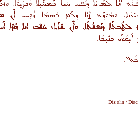
ܐ̱ܢܳܐ ܠܡܳܪܝܳܐ ܕܢܳܦܰܚ ܚܰܝܠܐ ܒܰܡܚ̈ܺܝܼܠܶܐ ܘܰܒܨܺܝܼܪ̈ܶܐ. ܘܪܰܒܰ
ܰܝ̈ܥܳܢܐ. ܘܡܰܘܕܰܥ ܐ̱ܢܳܐ ܕܠܰܡ ܒܳܣܡܳܐ ܪܽܘܼܚܝ
ܐܶܢ ܣܝ
ܪ ܠܛܳܒܬܳܐ ܕܢܰܦܫ̈ܳܬܳܐ. ܘܐܶܢ ܫܶܪܰܬ܆ ܚܳܫܶܒ ܐܢܐ ܗܳܕܶܐ ܐܰܝܟ
ܝܼܩܳܪ̈ܰܝ ܟܢܺܝܼ̈ܟܶܐ.
ܠܟܽܠ.