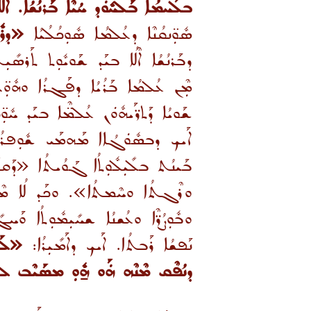
ܒܠܰܚܡܳܐ ܒܰܠܚܽܘܿܕ ܚܳܝܶܐ ܒܰܪܢܳܫܳܐ. ܐ
ܣܽܘܼ̈ܢܩܳܢܶܐ ܕܥܳܠܡܳܐ ܣܽܘܼܟܳܠܳܝܳܐ
«ܕܪܽ
ܕܒܰܪܢܳܫܳܐ ܐܶܠܳܐ ܒܝܰܕ ܫܰܘܝܽܘܼܬ ܬܰܪܣܺܝ
ܡܼܶܢ ܥܳܠܡܳܐ ܒܰܪܳܝܳܐ ܕܦܰܓܪܳܐ ܘܗܽܘܼ̈ܠܳ
ܫܰܘܝܳܐ ܕܰܬܪ̈ܰܝܗܽܘܿܢ ܥܳܠܡ̈ܶܐ ܒܝܰܕ ܚܽܘܼ
ܐܰܝܟ ܕܒܣܽܘܿܓܳܐܐ ܡܰܗܡܰܝ ܫܽܘܼܦܪܳܐ
ܒܰܝܢܳܬ ܒܠܺܝܼܠܽܘܼܬܳܐ ܓܰܘܳܝܬܳܐ «ܕܰܩܪܺܝܼ
ܘܪܶܓܬܳܐ ܘܚܶܡܬܳܐ». ܘܟܰܕ ܠܳܐ ܡܶܬܛܰܟ
ܘܒܽܘܼܨܳܪ̈ܶܐ ܘܥܳܫܢܳܐ ܫܚܺܝܼܡܽܘܼܬܳܐ ܘܰ
ܢܰܦܫܳܐ ܪܰܒܬܳܐ. ܐܰܝܟ ܕܐܰܡܺܝܼܪܳܐ:
«ܠܰܝ
ܕܢܳܦܶܩ ܡܶܢܶܗ ܗܿܰܘ ܗ̱ܽܘܼ ܡܣܰܝܶܒ ܠܒ