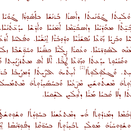
ܳܠܺܝܼܬܳܐ ܓܰܘܳܢܳܝܬܳܐ ܕܐܳܣܪܳܐ ܒܰܪܢܳܫܳܐ ܒܐܰܣܽܘܼܪܳܐ ܓܰ
ܼܬܶܐ ܡܗܰܕ̈ܝܳܢܶܐ ܕܐܣܟܺܝܼ̈ܡܶܐ ܐܰܡ̈ܢܳܝܶܐ ܘܐܳܕ̈ܫܶܐ ܝܕܰܥ̈ܬܳܢܳܝܶܐ.
ܐ ܘܒܳܨܝܳܐ ܙܰܘ̈ܥܶܐ ܢܰܦܫܳܢ̈ܳܝܶܐ ܘܕܽܘܼܒܳܪ̈ܶܐ ܐ̱ܢܳܫ̈ܳܝܶܐ. ܘܦܳܠܚܳܐ ܐ
ܽܘܼܪ̈ܚܳܢܶܐ. ܘܥܳܩܪܳܐ ܨܠܳܝ̈ܶܐ ܟܣ̈ܰܝܳܐ ܘܚܽܘܼ̈ܫܳܒܶܐ ܙܠܺܝܼ̈ܡܶܐ ܘܙ
ܰܢܳܝܽܘܼܬ ܝܕܰܥܬܳܐ ܘܙܰܘ̈ܥܶܐ ܛܳܒ̈ܶܐ. ܐܶܠܳܐ ܐܳܦ ܡܬܰܪܨܳܢܺܝܼܬܐ ܘܰ
[2]
ܝܼܬ. ܘܰܓܠܽܘܼܠܽܘܼܬܳܐ
ܐܺܝܼܬܶܝܗܿ ܐܠܨܳܝܬܳܐ ܕܰܡܨܰܝܒܳܐ ܒܰܪܢܳܫܳܐ
ܬܳܗܿ ܡܶܫܬܰܘܫܺܝܼܢ ܡܶܨ̈ܥܳܝܶܐ ܘܰܒܚܰܣܺܝܼܪܽܘܼܬܳܗܿ ܡܶܬܡܰܚܠܺܝܼܢ 
ܕܠܳܐ ܩܳܒܝܳܐ ܡܰܝ̈ܳܐ ܕܐܳܙܠܺܝܼܢ ܠܫܼܶܩܝܳܐ.
ܼ̈ܟܳܡܶܐ ܕܡܰܪܕܽܘܼܬܳܐ ܗܿܳܝ ܕܡܶܬܥܰܫܢܳܐ ܒܚܽܘܼܕܳܬܳܐ ܘܫܽܘܼܘܫܳܛ
ܘܚܳܪܳܗܿ ܡܰܘܠܶܕ ܬܒܺܝܼܪܽܘܼܬܳܐ ܒܚܰܘ̈ܩܶܐ ܕܦܽܘܼܪ̈ܢܳܣܶܐ ܐ̱ܢܳܫ̈