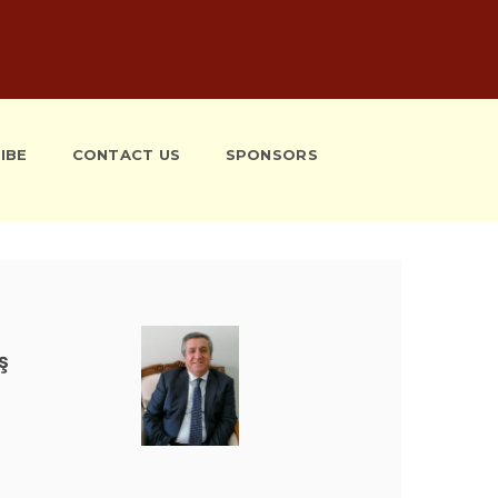
IBE
CONTACT US
SPONSORS
ş