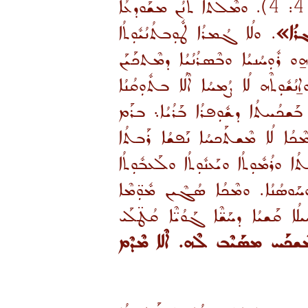
(ܡܬܝ 4: 4). ܘܡܶܠܬܳܐ ܬܢܳܢ ܡܫܰܘܕܥܳܐ
ܪܳܐ»
. ܘܠܳܐ ܓܳܡܪܳܐ ܛܽܘܼܒܬܳܢܳܝܽܘܼܬܳܐ
̱ܘ ܪܽܘܼܚܳܢܝܳܐ ܘܒܶܣܪܳܢܳܝܳܐ ܕܡܶܬܟܰܝܰܢ
ܫܽܘܼܬܶܗ ܠܳܐ ܨܳܡܚܳܐ ܐܶܠܳܐ ܒܬܽܘܼܩܳܢܳܐ
ܳܐ ܒܰܫܟܳܚܬܳܐ ܕܫܽܘܼܦܪܳܐ ܒܰܪܳܝܳܐ܆ ܒܪܰܡ
ܳܐ ܠܳܐ ܡܶܫܬܰܟܚܳܐ ܢܰܦܫܳܐ ܪܰܒܬܳܐ
ܐ ܘܪܳܡܽܘܼܬܳܐ ܘܝܰܥܢܽܘܼܬܳܐ ܘܠܰܥܒܽܘܼܬܳܐ
ܚܰܘܣܳܢܳܐ. ܘܡܶܟܳܐ ܣܳܓܶܝܢ ܡܽܘܼ̈ܡܶܐ
ܳܐ ܩܰܫܝܳܐ ܕܚܰܫ̈ܶܐ ܓܰܘܳܝ̈ܶܐ ܩܳܛ̈ܠܰܝ
ܶܫܟܰܚ ܡܣܰܝܶܒ ܠܶܗ. ܐܶܠܐ ܡܶܕܶܡ