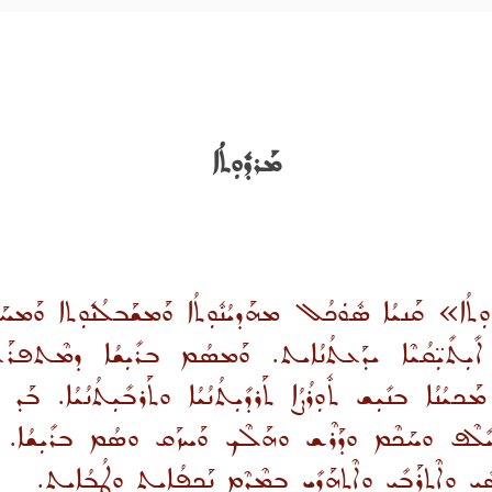
ܡܰܪܕܽܘܼܬܳܐ
ܐ» ܩܰܢܝܳܐ ܣܽܘܿܟܳܠ ܡܗܰܕܝܳܢܽܘܼܬܳܐ ܘܰܡܫܰܒܠܳܢܽܘܼܬܐ ܘܰܡܚܰܟܿܡܳ
 ܐܺܝܼܬܺܝܼ̈ܩܳܝܶܐ ܝܕܰܥܬܳܢܳܐܝܬ. ܘܰܡܣܳܡ ܒܪܺܝܼܫܳܐ ܕܡܶܬܦܪܰܥ
ܟܝܳܢܳܐ ܒܢܺܝܼܫ ܬܽܘܼܪܳܨܳܐ ܬܰܪܕܺܝܼܬܳܢܳܝܳܐ ܘܬܰܪܒܺܝܼܬܳܢܳܝܳܐ. ܒ
ܠܶܦ ܘܚܰܟܶܡ ܘܕܰܪܶܫ ܘܗܰܠܶܟ ܘܰܚܙܰܩ ܘܣܳܡ ܒܪܺܝܼܫܳܐ. ܘܐ
ܝܼ ܘܐܶܬܪܰܒܺܝܼ ܘܐܶܬܗܰܕܺܝܼ ܒܡܶܕܶܡ ܢܰܟܦܳܐܝܼܬ ܘܛܳܒܳܐܝܼܬ.