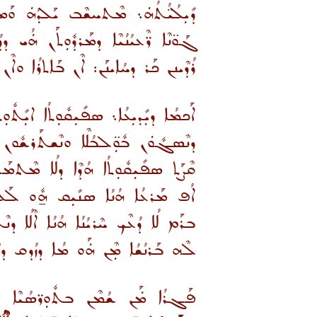
ܕܺܝܼܠܳܝ̈ܳܬܳܗܿ܆ ܡܶܬܚܫܶܒ ܝܰܠܕܳܗܿ ܘܰܡ
ܓܰܘ̈ܢܶܐ ܪ̈ܶܥܝܳܢܳܝܶܐ ܕܡܰܪܕܽܘܼܬܰܢ ܗܿܳܝ
ܪܳܕܶܝܢܢ ܟܰܪ ܕܚܳܐܝܢܰܢ: ܐܶܢ ܒܰܐܬܪܳܐ ܘܐܶ
ܐܰܟܡܳܐ ܕܝܼܺܕܝܼܥܳܐ܆ ܣܦܺܝܼܩܽܘܼܬܳܐ ܐܝܼܺܬܽ
ܕܢܶܣܓܽܘܿܢ ܒܽܘܼ̈ܠܒܳܠܶܐ ܘܢܶܫܬܰܪܫܽܘܢ ܡܽ
ܩܶܨܰܬ ܣܦܺܝܼܩܽܘܼܬܳܐ ܗܳܕܶܐ ܕܠܳܐ ܡܶܬܡܰܠܝܳܐ
ܐܳܦ ܡܰܪܥܳܐ ܗܳܢܳܐ ܣܢܺܝܼܩ ܗ̱ܽܘ ܠܰܥܨܳܒܳ
ܒܪܰܡ ܠܳܐ ܕܳܥܶܟ ܚܶܪܝܳܢܳܐ ܗܳܢܳܐ ܐܶܠܳܐ ܕܢܶܬ
ܠܶܗ ܒܰܪܢܳܫܳܐ ܡܼܶܢ ܗܿܰܘ ܡܳܐ ܕܙܳܕܩ ܕ
ܦܰܓܪܳܐ ܡܿܰܢ ܫܳܡܶܢ ܒܬܽܘܼܪ̈ܣܳܝܶܐ ܠܰܚ̈