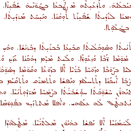
ܝܰܒܠܳܢܳܗܿ. ܘܬܰܪܥܺܝܼܬܶܗ ܡܶܨܛܰܒܥܳܐ ܒܓܰܘ̈ܢܶܝܗܿ ܫܰܦܺܝܼܪ̈ܶܐ. 
 ܕܕܳܡܝܳܐ ܠܪܰܕܳܝܬܳܐ ܫܰܦܺܝܼܪܰܬ ܬܽܘܼܩܳܢܳܐ. ܘܢܺܝܼܚܰܬ ܡܰܪܕܺܝܼܬ
ܢ ܒܓܳܠܽܘܼܬܐ.
ܘܼܬܳܢܳܝܬܳܐ ܘܣܽܘܼܟܳܠܳܝܬܳܐ ܩܒܺܝܼܥܳܐ ܒܰܒܪܺܝܼܬܳܐ ܕܒܰܪܢܳܫܳܐ. ܘܗܺܝܼ 
ܘܼ̈ܡܶܐ ܪ̈ܰܒܶܐ ܘܰܙܥܽܘܼܪ̈ܶܐ. ܘܠܰܝܬ ܡܶܕܶܡ ܕܗܳܟܰܢܳܐ ܥܰܙܺܝܼܙ ܘܰ
 ܒܨܰܘ̈ܒܶܐ ܘܙܰܘ̈ܚܶܐ ܒܰܪ̈ܳܝܶܐ ܐܶܠܳܐ ܒܙܰܘ̈ܥܶܐ ܘܩܰܘ̈ܡܶܐ ܕܣܽܘܼ̈ܟܳܠ
ܐ ܐܰܝܟܰܢܳܐ ܕܬܶܬܚܠܶܡ ܘܢܰܦܫܳܐ ܘܬܶܬܡܪܶܩ ܘܬܶܬܩܰܝܰܡ ܒܦܽܘܼܪ̈ܫܳ
ܢܰܗܪ̈ܳܢ ܚܶܫܽܘܼ̈ܟܳܬܳܐ ܚܘܼܽܫܳܒܳܝ̈ܳܬܳܐ ܒܨܶܡ̈ܚܶܐ ܡܰܪ̈ܕܽܘܼܬܳܢܳܝܶܐ. ܘܐܶ
ܢܶܬܒܛܶܠ ܠܶܗ ܥܠܰܘܗܝ. ܘܐܳܦܠܐ ܡܶܬܬܙܺܝܼܥ ܒܦܽܘܼܪ̈ܣܶܐ ܐܽܘܼܟ
ܡܳܢܳܝܶܐ ܐܶܠܐ ܢܰܦܫܳܐ ܒܗܿܢܽܘܿܢ ܡܶܠܬܳܢ̈ܳܝܶܐ. ܡܶܛܽܠܗܳܕܶܐ ܐܰܡ