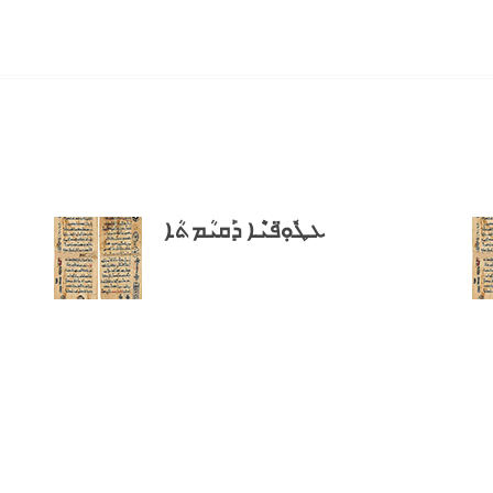
ܥܛܽܘܼ̈ܦܝܶܐ ܕܰܩܝܳܡܬܳܐ