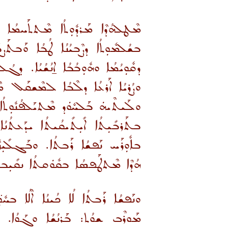
ܡܶܛܠܗܳܕܶܐ ܡܰܪܕܽܘܼܬܳܐ ܡܶܬܬܰܚܡܳܐ ܘ
ܒܫܳܠܡܽܘܼܬܳܐ ܕܨܶܒܝܳܢܳܐ ܛܳܒܳܐ ܘܰܒܬܰܨܒܺܝ̈
ܕܩܽܘܼܝܳܡܳܐ ܘܗܽܘܼܒܳܒܳܐ ܐ̱ܢܳܫܳܝܳܐ. ܕܓܳܠܝܳ
ܘܨܳܪܝܳܐ ܐܰܪܥܳܐ ܕܠܶܒܳܐ ܠܡܶܫܩܰܠ ܡܶܢܶܗ ܠܣ
ܘܠܰܝܬܶܝܗܿ ܒܰܠܚܽܘܿܕ ܡܶܬܝܰܠܦܳܢܽܘܼܬܳܐ ܘܩ
ܒܬܰܪܒܺܝܼܬܳܐ ܐܺܝܼܬܺܝܩܳܝܬܳܐ ܝܕܰܥܬܳܢܳܐ
ܒܐܽܘܼܪܰܚ ܢܰܦܫܳܐ ܪܰܒܬܳܐ. ܘܒܰܓܠܺܝܼܙܽܘܼ
ܗܳܕܶܐ ܡܶܬܛܰܦܣܳܐ ܒܩܽܘܿܩܬܳܐ ܢܩܺܝܼܒܬܳܐ 
ܘܢܰܦܫܳܐ ܪܰܒܬܳܐ ܠܳܐ ܟܳܝܢܳܐ ܐܶܠܳܐ ܒܚܽܘ
ܡܰܘܪܶܒ ܫܘܳܬ: ܒܰܪܢܳܫܳܐ ܘܓܰܘܳܐ. ܘܫܽܘܼ