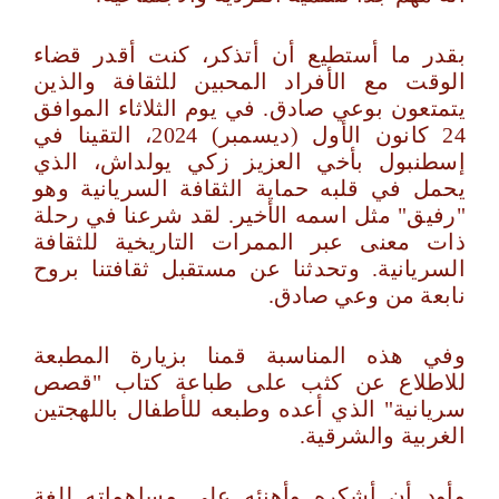
بقدر ما أستطيع أن أتذكر، كنت أقدر قضاء
الوقت مع الأفراد المحبين للثقافة والذين
يتمتعون بوعي صادق. في يوم الثلاثاء الموافق
24 كانون الأول (ديسمبر) 2024، التقينا في
إسطنبول بأخي العزيز زكي يولداش، الذي
يحمل في قلبه حماية الثقافة السريانية وهو
"رفيق" مثل اسمه الأخير. لقد شرعنا في رحلة
ذات معنى عبر الممرات التاريخية للثقافة
السريانية. وتحدثنا عن مستقبل ثقافتنا بروح
نابعة من وعي صادق.
وفي هذه المناسبة قمنا بزيارة المطبعة
للاطلاع عن كثب على طباعة كتاب "قصص
سريانية" الذي أعده وطبعه للأطفال باللهجتين
الغربية والشرقية.
وأود أن أشكره وأهنئه على مساهماته للغة