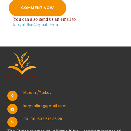
COMMENT NOW
You can also send us an email to
karyohliso@gmail.com
Mardin /Turkey
karyohliso@gmail.com
00-90-532 612 36 28