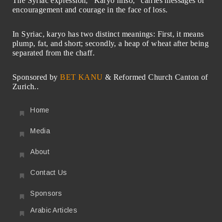
The Syriac expression, “Karyo hliso,” carries messages of
encouragement and courage in the face of loss.
In Syriac, karyo has two distinct meanings: First, it means
plump, fat, and short; secondly, a heap of wheat after being
separated from the chaff.
Sponsored by
BET KANU
& Reformed Church Canton of
Zurich..
Home
Media
About
Contact Us
Sponsors
Arabic Articles