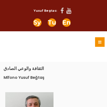
Yusuf Begtas:
Sy
Tu
En
الثقافة والوعي الصادق
Mlfono Yusuf Beğtaş