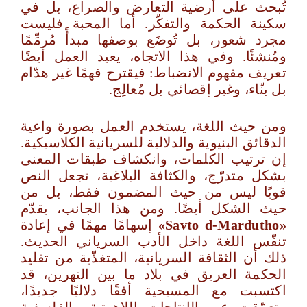
تُبحث على أرضية التعارض والصراع، بل في
سكينة الحكمة والتفكّر. أما المحبة فليست
مجرد شعور، بل تُوضَع بوصفها مبدأً مُرمِّمًا
ومُنشئًا. وفي هذا الاتجاه، يعيد العمل أيضًا
تعريف مفهوم الانضباط: فيقترح فهمًا غير هدّام
بل بنّاء، وغير إقصائي بل مُعالِج.
ومن حيث اللغة، يستخدم العمل بصورة واعية
الدقائق البنيوية والدلالية للسريانية الكلاسيكية.
إن ترتيب الكلمات، وانكشاف طبقات المعنى
بشكل متدرّج، والكثافة البلاغية، تجعل النص
قويًا ليس من حيث المضمون فقط، بل من
حيث الشكل أيضًا. ومن هذا الجانب، يقدّم
«
Savto d‑Mardutho
»
إسهامًا مهمًا في إعادة
تنفّس اللغة داخل الأدب السرياني الحديث.
ذلك أن الثقافة السريانية، المتغذّية من تقليد
الحكمة العريق في بلاد ما بين النهرين، قد
اكتسبت مع المسيحية أفقًا دلاليًا جديدًا،