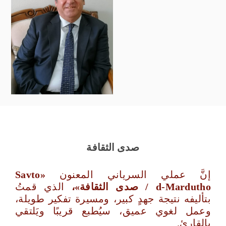
صدى الثقافة
إنَّ عملي السرياني المعنون
«
Savto
d‑Mardutho
/ صدى الثقافة»،
الذي قمتُ
بتأليفه نتيجة جهدٍ كبير، ومسيرة تفكير طويلة،
وعمل لغوي عميق، سيُطبع قريبًا ويَلتقي
بالقارئ.