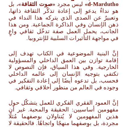
d‑Mardutho
»
ليس مجرد
«صوت الثقافة»
، بل
هو نداءٌ يدعو إلى إعادة تذكّر الثقافة ذاتها،
وتعبيرٌ عن الصدى الذي يتركه هذا النداء في
ذهن الإنسان وفي الذاكرة الجماعية. ومن هذا
الجانب، يحمل العمل صفة تدخّل ثقافي واعٍ
في مواجهة التأثيرات السلبية للإنتروبيا.
إنَّ البنية الموضوعية في الكتاب تهدف إلى
إقامة توازن بين العمق الداخلي والمسؤولية
الخارجية. وفي هذا السياق، فإن النصوص لا
تكتفي بتوجيه الإنسان إلى عالمه الداخلي
فحسب، بل تدعوه أيضًا إلى إعادة التفكير في
وجوده في العالم من منظور أخلاقي وثقافي.
إنَّ العمود الفقري الفكري للعمل يتشكّل حول
مفهومين أساسيين: الحقيقة والمحبة. غير أن
هذين المفهومين لا يُتناولان بوصفهما مُثلًا
مجردة، بل بوصفهما منهجًا واتجاهًا. فالحقيقة لا