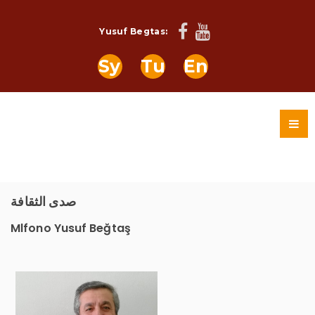
Yusuf Begtas:
Sy
Tu
En
صدى الثقافة
Mlfono Yusuf Beğtaş