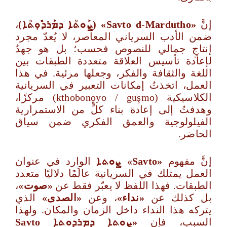
إنَّ
«
Savto d‑Mardutho
»
(
ܨܰܘܬܳܐ ܕܡܰܪܕܽܘܼܬܳܐ)
،
ضمن الأدب السرياني المعاصر، لا يُعدّ مجرد
إنتاجٍ جمالي للنصوص فحسب؛ بل هو جهدٌ
لإعادة تأسيس العلاقة متعددة الطبقات بين
اللغة والثقافة والفكر، وجعلها مرئية. في هذا
العمل، اتخذتُ إمكانات التعبير في السريانية
الكلاسيكية (kthobonoyo / guşmo) مركزًا،
وهدفتُ إلى إعادة بناء كلٍّ من الاستمرارية
الفيلولوجية والعمق الفكري ضمن سياق
الحاضر.
إنَّ مفهوم
«
Savto
»
ܨܘܬܐ
الوارد في عنوان
العمل يمتلك في السريانية عالَمًا دلاليًا متعدد
الطبقات. فهذا اللفظ لا يعبّر فقط عن
«صوت»
،
بل كذلك عن
«نداء»
، وعن
«الصدى»
الذي
يتركه هذا النداء داخل الزمان والمكان. ولهذا
السبب، فإن
«
ܨܘܬܐ
ܕܡܪܕܘܬܐ
Savto