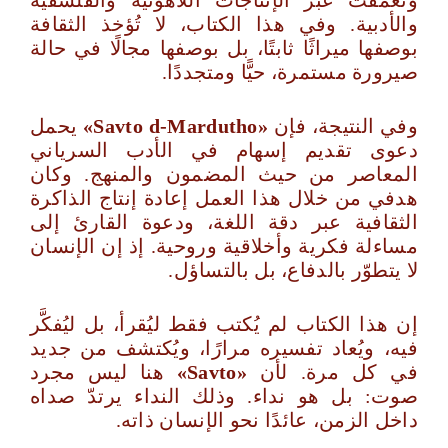
وتعمّقت عبر الإنتاجات اللاهوتية والفلسفية
والأدبية. وفي هذا الكتاب، لا تُؤخذ الثقافة
بوصفها ميراثًا ثابتًا، بل بوصفها مجالًا في حالة
صيرورة مستمرة، حيًّا ومتجددًا.
وفي النتيجة، فإن
«
Savto d‑Mardutho
»
يحمل
دعوى تقديم إسهام في الأدب السرياني
المعاصر من حيث المضمون والمنهج. وكان
هدفي من خلال هذا العمل إعادة إنتاج الذاكرة
الثقافية عبر دقة اللغة، ودعوة القارئ إلى
مساءلة فكرية وأخلاقية وروحية. إذ إن الإنسان
لا يتطوّر بالدفاع، بل بالتساؤل.
إن هذا الكتاب لم يُكتب فقط ليُقرأ، بل ليُفكَّر
فيه، ويُعاد تفسيره مرارًا، ويُكتشف من جديد
في كل مرة. لأن
«
Savto
»
هنا ليس مجرد
صوت: بل هو نداء. وذلك النداء يرتدّ صداه
داخل الزمن، عائدًا نحو الإنسان ذاته.