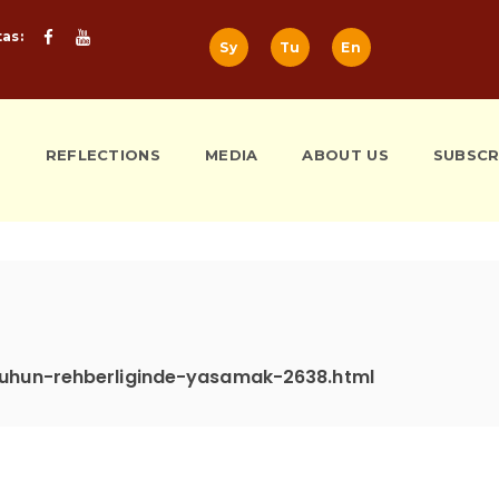
tas:
Sy
Tu
En
S
REFLECTIONS
MEDIA
ABOUT US
SUBSCR
uhun-rehberliginde-yasamak-2638.html