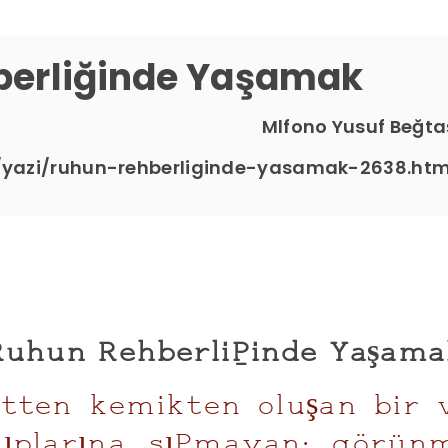
berliğinde Yaşamak
Mlfono Yusuf Beğta
/yazi/ruhun-rehberliginde-yasamak-2638.htm
Ruhun Rehberliğinde Yaşama
etten kemikten oluşan bir va
ıplarına sığmayan; görünm