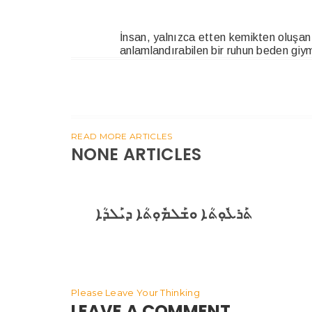
İnsan, yalnızca etten kemikten oluşan 
anlamlandırabilen bir ruhun beden giymi
READ MORE ARTICLES
NONE ARTICLES
ܬܰܪܥܽܘܼܬܳܐ ܘܫܰܠܡܽܘܼܬܳܐ ܕܝܰܠܕܳܐ
Please Leave Your Thinking
LEAVE A COMMENT