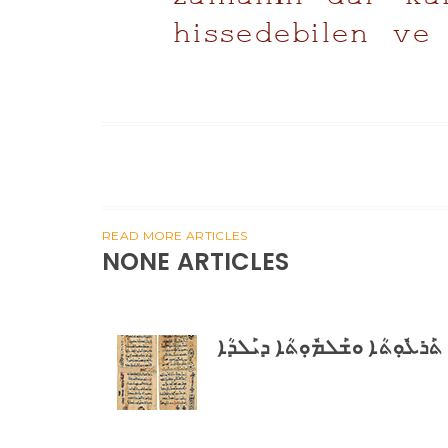
hissedebilen ve
READ MORE ARTICLES
NONE ARTICLES
ܬܰܪܥܽܘܼܬܳܐ ܘܫܰܠܡܽܘܼܬܳܐ ܕܝܰܠܕܳܐ