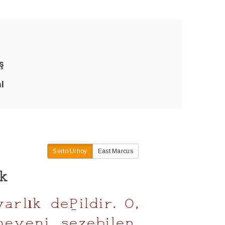
ş
l
Serto Urhoy
East Marcus
k
rlık değildir. O,
eyeni sezebilen,