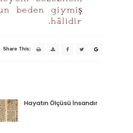
hun beden giymiş
hâlidir.
Share This:
Hayatın Ölçüsü İnsandır